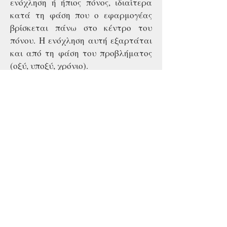
ενόχληση ή ήπιος πόνος, ιδιαίτερα
κατά τη φάση που ο εφαρμογέας
βρίσκεται πάνω στο κέντρο του
πόνου. Η ενόχληση αυτή εξαρτάται
και από τη φάση του προβλήματος
(οξύ, υποξύ, χρόνιο).
Ποια είναι η διάρκεια και ο
τρόπος της θεραπείας;
Η διάρκεια της θεραπείας είναι
περίπου 4-8 λεπτά και εξαρτάται
από το είδος του προβλήματος. Ο
ιατρός εντοπίζει την επώδυνη
περιοχή και εφαρμόζει κάποιον
αριθμό κρούσεων ανάλογα με την
πάθηση και συμφώνως των
θεραπευτικών πρωτοκόλλων. Στη