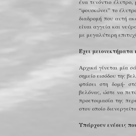
ένα τενόντιο έλυτρο,
“φουσκώνει” το έλυτρο
διαδρομή που αυτή ακ
είναι αγγεία και νεύρ
με μεγαλύτερη επιτυχ
Έχει μειονεκτήματα η
Αρχικά γίνεται μία σά
σημείο εισόδου της βε
φτάσει στη δομή- στ
βελόνας, ώστε να πετ
προετοιμασία της περ
στον οποίο διενεργείτα
Υπάρχουν ενέσεις πο