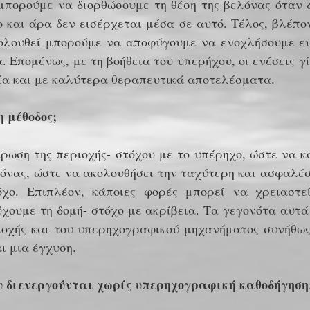
 μπορούμε να διορθώσουμε τη θέση της βελόνας όταν δ
 και άρα δεν εισέρχεται μέσα σε αυτό. Τέλος, βλέπο
ολουθεί μπορούμε να αποφύγουμε να ενοχλήσουμε ευ
α. Επομένως, με τη βοήθεια του υπερήχου, οι ενέσεις 
ία και με καλύτερα θεραπευτικά αποτελέσματα.
 μέθοδος;
ρωση της περιοχής- στόχου με το υπέρηχο, ώστε να κ
λόνας, ώστε να ακολουθήσει την ταχύτερη και ασφαλέ
όχο. Επιπλέον, κάποιες φορές μπορεί να χρειαστε
ύχουμε τη δομή- στόχο με ακρίβεια. Τα γεγονότα αυτά
ιοχής και του υπερηχογραφικού μηχανήματος συνήθω
ι μια έγχυση.
υ διενεργούνται χωρίς υπερηχογραφική καθοδήγηση