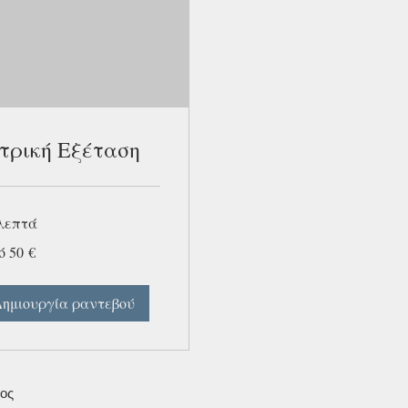
τρική Εξέταση
 λεπτά
 50 €
Δημιουργία ραντεβού
φος